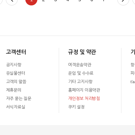
고객센터
규정 및 약관
공지사항
여객운송약관
항
유실물센터
운임 및 수수료
피
고객의 말씀
기타 고지사항
t’
제휴문의
홈페이지 이용약관
자주 묻는 질문
개인정보 처리방침
서식자료실
쿠키 설정