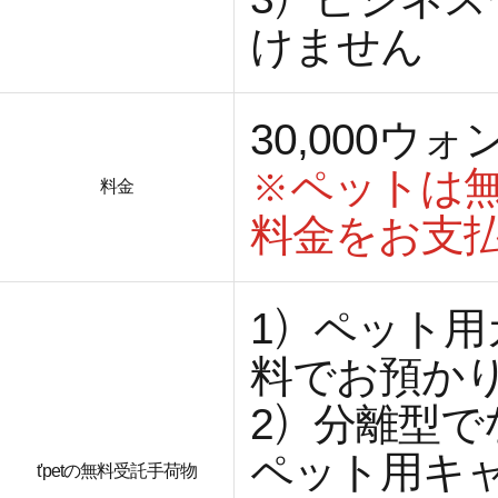
けません
30,000
※ペットは
料金
料金をお支
1）ペット
料でお預か
2）分離型
ペット用キ
t'petの無料受託手荷物