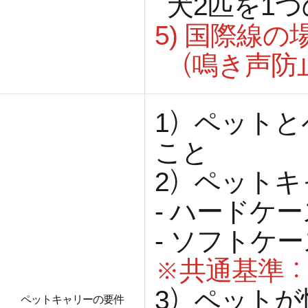
犬2匹を1
5)
国際線の
（鳴き声防
1）ペットと
こと
2）ペット
- ハードケー
- ソフトケ
※共通基準：
3）ペット
ペットキャリーの要件