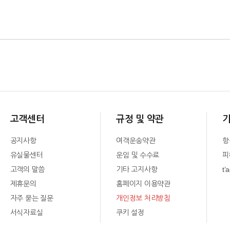
고객센터
규정 및 약관
공지사항
여객운송약관
항
유실물센터
운임 및 수수료
피
고객의 말씀
기타 고지사항
t’
제휴문의
홈페이지 이용약관
자주 묻는 질문
개인정보 처리방침
서식자료실
쿠키 설정