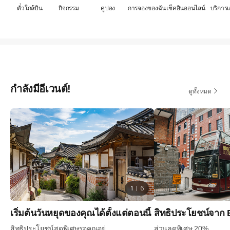
ตั๋วใกล้บิน
กิจกรรม
คูปอง
การจองของฉัน
เช็คอินออนไลน์
บริการเ
กำลังมีอีเวนต์!
ดูทั้งหมด
1
6
เริ่มต้นวันหยุดของคุณได้ตั้งแต่ตอนนี้
สิทธิประโยชน์จาก 
สิทธิประโยชน์สุดพิเศษรอคุณอยู่
ส่วนลดพิเศษ 20%