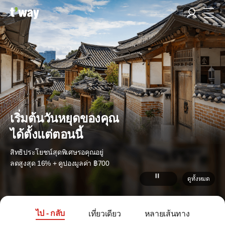
เริ่มต้นวันหยุดของคุณ
ได้ตั้งแต่ตอนนี้
สิทธิประโยชน์สุดพิเศษรอคุณอยู่
ลดสูงสุด 16% + คูปองมูลค่า ฿700
ดูทั้งหมด
ไป - กลับ
เที่ยวเดียว
หลายเส้นทาง