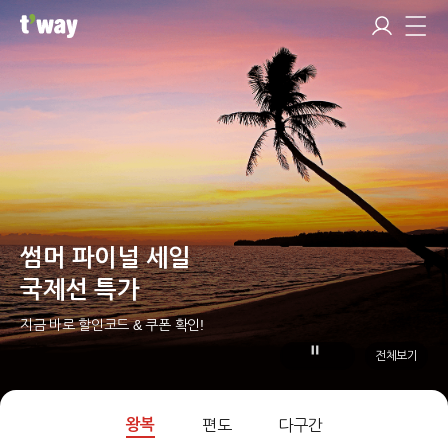
썸머 파이널 세일
국제선 특가
지금 바로 할인코드 & 쿠폰 확인!
전체보기
왕복
편도
다구간