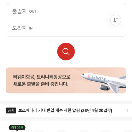
출발지
OUT
도착지
IN
보조배터리 기내 반입 개수 제한 알림 (26년 4월 20일부)
13호 태
공지
최대 30%