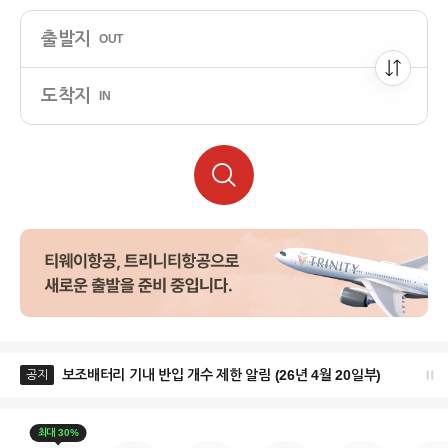
출발지
OUT
도착지
IN
보조배터리 기내 반입 개수 제한 알림 (26년 4월 20일부)
13호 태
공지
최대 30%