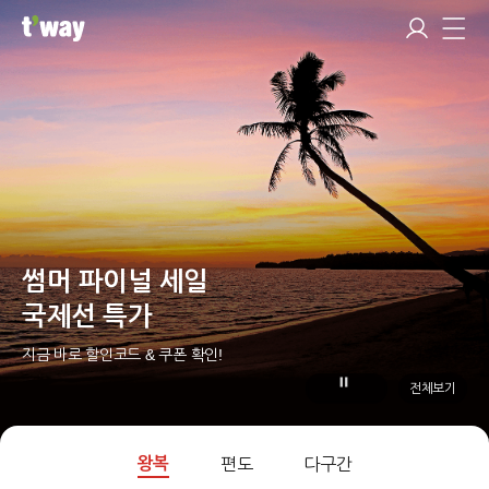
썸머 파이널 세일
국제선 특가
지금 바로 할인코드 & 쿠폰 확인!
전체보기
왕복
편도
다구간